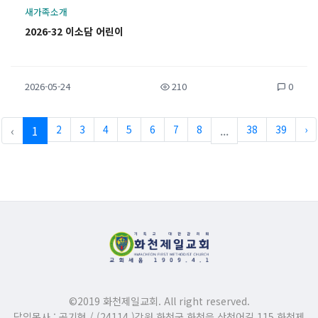
새가족소개
2026-32 이소담 어린이
2026-05-24
210
0
‹
1
2
3
4
5
6
7
8
...
38
39
›
©2019 화천제일교회. All right reserved.
담임목사 : 공기현 / (24114 )강원 화천군 화천읍 산천어길 115 화천제