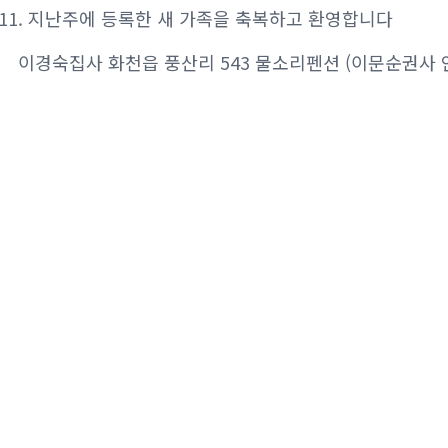
11. 지난주에 등록한 새 가족을 축복하고 환영합니다
이경숙집사 화천읍 풍산리 543 물소리펜션 (이문순권사 