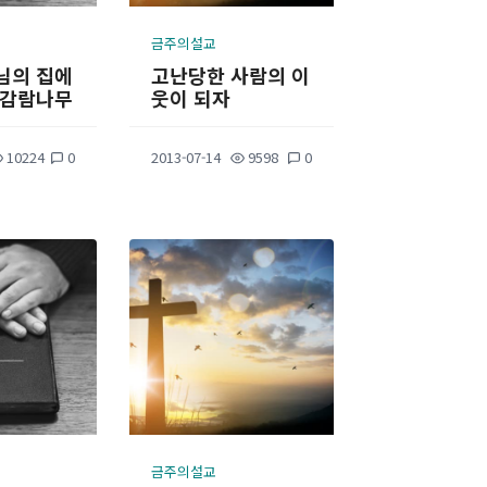
금주의설교
님의 집에
고난당한 사람의 이
 감람나무
웃이 되자
10224
0
2013-07-14
9598
0
금주의설교