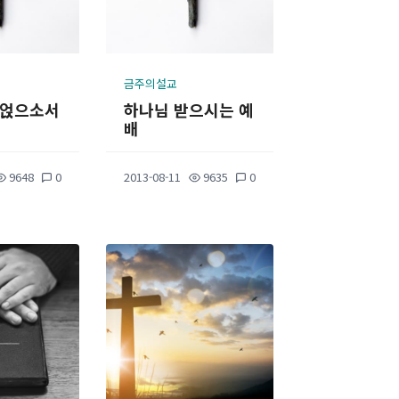
금주의설교
 얹으소서
하나님 받으시는 예
배
9648
0
2013-08-11
9635
0