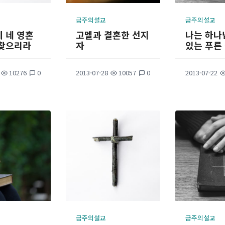
금주의설교
금주의설교
 네 영혼
고멜과 결혼한 선지
나는 하나
 찾으리라
자
있는 푸른
10276
0
2013-07-28
10057
0
2013-07-22
금주의설교
금주의설교