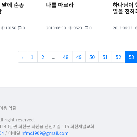
 말에 순종
나를 따르라
하나님이 
만
일을 전하
10158
0
2013-06-30
9623
0
2013-06-23
‹
1
2
...
48
49
50
51
52
53
이용 약관
right reserved.
24114 )강원 화천군 화천읍 산천어길 115 화천제일교회
04
/ 이메일
hfmc1909@gmail.com