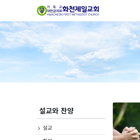
설교와 찬양
설교